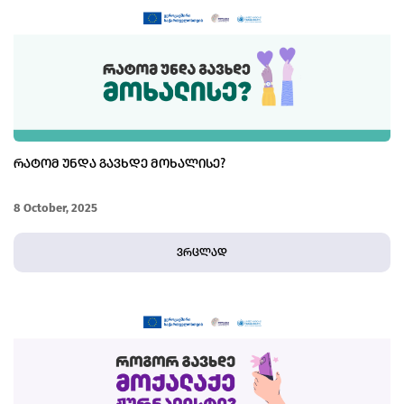
ᲠᲐᲢᲝᲛ ᲣᲜᲓᲐ ᲒᲐᲕᲮᲓᲔ ᲛᲝᲮᲐᲚᲘᲡᲔ?
8 October, 2025
ვრცლად