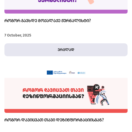
ᲠᲝᲒᲝᲠ ᲒᲐᲕᲮᲓᲔ ᲛᲝᲥᲐᲚᲐᲥᲔ ᲟᲣᲠᲜᲐᲚᲘᲡᲢᲘ?
7 October, 2025
ვრცლად
ᲠᲝᲒᲝᲠ ᲓᲐᲕᲘᲪᲕᲐᲗ ᲗᲐᲕᲘ ᲓᲔᲖᲘᲜᲤᲝᲠᲛᲐᲪᲘᲘᲡᲒᲐᲜ?