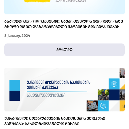
ᲐᲜᲐᲚᲘᲢᲘᲙᲣᲠᲘ ᲓᲝᲙᲣᲛᲔᲜᲢᲘ: ᲡᲐᲥᲐᲠᲗᲕᲔᲚᲝᲡ ᲢᲔᲠᲘᲢᲝᲠᲘᲐᲖᲔ
ᲛᲧᲝᲤᲘ ᲝᲛᲘᲗ ᲓᲐᲖᲐᲠᲐᲚᲔᲑᲣᲚᲘ ᲣᲙᲠᲐᲘᲜᲘᲡ ᲛᲝᲥᲐᲚᲐᲥᲔᲔᲑᲘᲡ
ᲛᲓᲒᲝᲛᲐᲠᲔᲝᲑᲐ
8 January, 2024
ვრცლად
ᲣᲙᲠᲐᲘᲜᲔᲚᲘ ᲛᲝᲥᲐᲚᲐᲥᲔᲔᲑᲘᲡ ᲡᲐᲙᲘᲗᲮᲔᲑᲘᲡ ᲔᲗᲘᲙᲣᲠᲘ
ᲒᲐᲨᲣᲥᲔᲑᲐ: ᲡᲐᲮᲔᲚᲛᲫᲦᲕᲐᲜᲔᲚᲝ ᲬᲔᲡᲔᲑᲘ