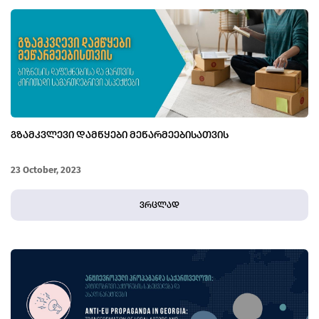
ᲒᲖᲐᲛᲙᲕᲚᲔᲕᲘ ᲓᲐᲛᲬᲧᲔᲑᲘ ᲛᲔᲬᲐᲠᲛᲔᲔᲑᲘᲡᲐᲗᲕᲘᲡ
23 October, 2023
ვრცლად