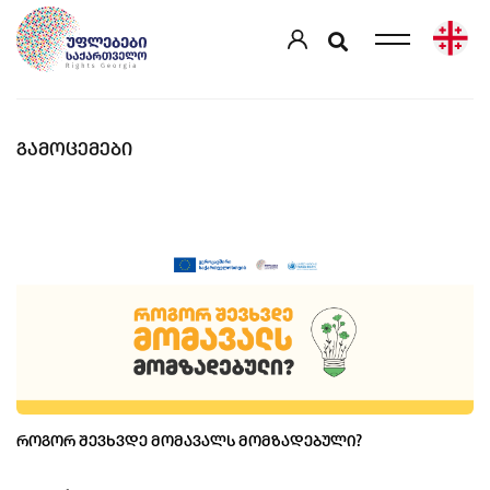
ᲒᲐᲛᲝᲪᲔᲛᲔᲑᲘ
ᲠᲝᲒᲝᲠ ᲨᲔᲕᲮᲕᲓᲔ ᲛᲝᲛᲐᲕᲐᲚᲡ ᲛᲝᲛᲖᲐᲓᲔᲑᲣᲚᲘ?