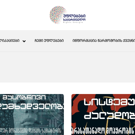
ᲚᲘᲙᲐᲪᲘᲔᲑᲘ
ᲩᲔᲛᲘ ᲣᲤᲚᲔᲑᲔᲑᲘ
ᲘᲜᲤᲝᲠᲛᲐᲪᲘᲐ ᲬᲐᲠᲛᲝᲨᲝᲑᲘᲡ ᲥᲕᲔᲧᲜᲘ