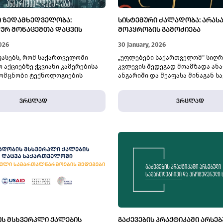
Ი ᲖᲔᲓᲐᲛᲮᲔᲓᲕᲔᲚᲝᲑᲐ:
ᲡᲘᲡᲢᲔᲛᲣᲠᲘ ᲫᲐᲚᲐᲓᲝᲑᲐ: ᲐᲠᲐ
ᲣᲠ ᲛᲝᲜᲐᲪᲔᲛᲗᲐ ᲓᲐᲪᲕᲘᲡ
ᲛᲝᲞᲧᲠᲝᲑᲘᲡ ᲒᲐᲛᲝᲫᲘᲔᲑᲐ
ᲘᲡ ᲐᲜᲒᲐᲠᲘᲨᲕᲐᲚᲓᲔᲑᲣᲚᲔᲑᲐ
026
30 January, 2026
ფასებს, რომ საქართველოში
„უფლებები საქართველომ“ სიღ
 აქციებზე ჭკვიანი კამერებისა
კვლევის შედეგად მოამზადა ან
მომცნობი ტექნოლოგიების
ანგარიში და შეაფასა შინაგან ს
რღვევს პირადი ცხოვრების
სამინისტროს თანამშრომლების 
ლობის უფლებასა და
წლის გაზაფხულსა და ნოემბერ–
ვრცლად
ვრცლად
ა და შეკრების თავისუფლებებს.
აქციების დარბევისას გამოყენე
სისტემური ძალადობის ფაქტებზ
დაწყებული გამოძიების ეფექტია
ხარისხი და დამოუკიდებლობა.
Ს ᲛᲡᲮᲕᲔᲠᲞᲚᲘ ᲥᲐᲚᲔᲑᲘᲡ
ᲒᲐᲫᲔᲕᲔᲑᲘᲡ ᲞᲠᲐᲥᲢᲘᲙᲐᲨᲘ ᲐᲠᲡᲔ