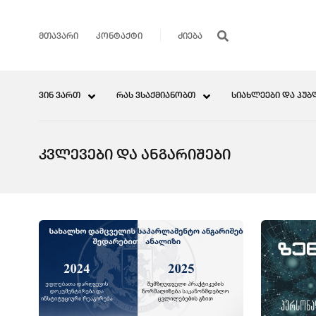
ᲛᲗᲐᲕᲐᲠᲘ
ᲙᲝᲜᲢᲐᲥᲢᲘ
ᲕᲘᲜ ᲕᲐᲠᲗ
ᲠᲐᲡ ᲕᲡᲐᲥᲛᲘᲐᲜᲝᲑᲗ
ᲡᲘᲐᲮᲚᲔᲔᲑᲘ ᲓᲐ ᲞᲣᲑ
ᲙᲕᲚᲔᲕᲔᲑᲘ ᲓᲐ ᲐᲜᲒᲐᲠᲘᲨᲔᲑᲘ