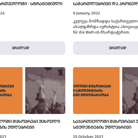
ᲥᲐᲠᲗᲕᲔᲚᲝᲨᲘ - ᲡᲢᲠᲐᲢᲔᲒᲘᲣᲚᲘ
ᲡᲐᲛᲐᲠᲗᲚᲔᲑᲠᲘᲕᲘ ᲓᲐ ᲞᲠᲝᲪᲔ
ᲬᲐᲠᲛᲝᲔᲑᲘᲡ ᲨᲔᲓᲔᲒᲔᲑᲘ
ᲮᲐᲠᲕᲔᲖᲔᲑᲘ
024
6 January, 2022
კვლევა მომზადდა საქართველო
ახალგაზრდა იურისტთა ასოციაცი
für die Welt-ის მხარდაჭერით.
ვრცლად
ვრცლად
ᲚᲝᲨᲘ ᲛᲪᲮᲝᲕᲠᲔᲑᲘ ᲣᲪᲮᲝᲔᲚᲘ
ᲡᲐᲥᲐᲠᲗᲕᲔᲚᲝᲨᲘ ᲛᲪᲮᲝᲕᲠᲔᲑᲘ 
ᲑᲘᲡ ᲣᲤᲚᲔᲑᲠᲘᲕᲘ
ᲡᲢᲣᲓᲔᲜᲢᲔᲑᲘᲡ ᲣᲤᲚᲔᲑᲠᲘᲕᲘ
ᲝᲑᲐ
ᲛᲓᲒᲝᲛᲐᲠᲔᲝᲑᲐ
2021
25 October, 2021