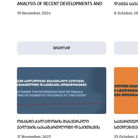
ANALYSIS OF RECENT DEVELOPMENTS AND
ᲓᲐᲪᲕᲐ ᲡᲐ
CHALLENGES
ᲡᲐᲛᲐᲠᲗᲐᲚ
19 December, 2024
8 October, 2
ვრცლად
ᲝᲯᲐᲮᲨᲘ ᲫᲐᲚᲐᲓᲝᲑᲘᲡ ᲛᲡᲮᲕᲔᲠᲞᲚᲘ
ᲡᲐᲥᲐᲠᲗᲕᲔ
ᲥᲐᲚᲔᲑᲘᲡ ᲡᲐᲡᲐᲛᲐᲠᲗᲚᲝᲨᲘ ᲓᲐᲙᲘᲗᲮᲕᲘᲡ
ᲡᲢᲣᲓᲔᲜᲢᲔ
ᲛᲝᲜᲘᲢᲝᲠᲘᲜᲒᲘ
ᲛᲓᲒᲝᲛᲐᲠᲔ
17 November, 2021
25 October, 