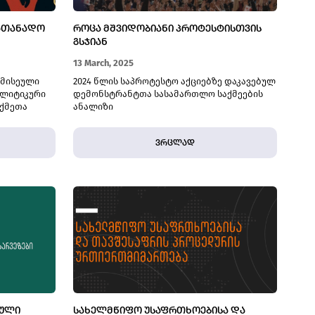
ᲡᲐᲗᲐᲜᲐᲓᲝ
ᲠᲝᲪᲐ ᲛᲨᲕᲘᲓᲝᲑᲘᲐᲜᲘ ᲞᲠᲝᲢᲔᲡᲢᲘᲡᲗᲕᲘᲡ
ᲒᲡᲯᲘᲐᲜ
13 March, 2025
რმისეული
2024 წლის საპროტესტო აქციებზე დაკავებულ
ალიტიკური
დემონსტრანტთა სასამართლო საქმეების
აქმეთა
ანალიზი
მიერ 2024
დეკემბერში
ვრცლად
ბული
ე
ნობა,
ᲑᲣᲚᲘ
ᲡᲐᲮᲔᲚᲛᲬᲘᲤᲝ ᲣᲡᲐᲤᲠᲗᲮᲝᲔᲑᲘᲡᲐ ᲓᲐ