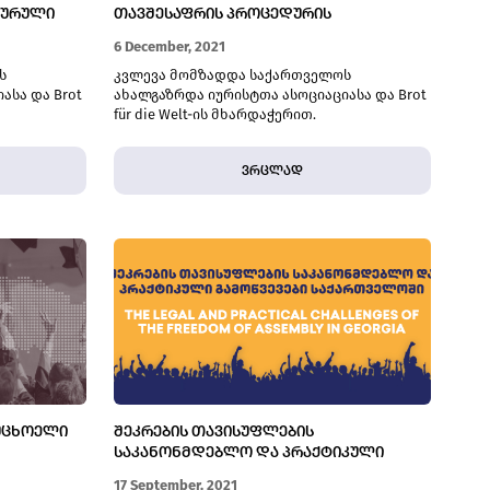
ᲓᲣᲠᲣᲚᲘ
ᲗᲐᲕᲨᲔᲡᲐᲤᲠᲘᲡ ᲞᲠᲝᲪᲔᲓᲣᲠᲘᲡ
ᲣᲠᲗᲘᲔᲠᲗᲛᲘᲛᲐᲠᲗᲔᲑᲐ
6 December, 2021
ს
კვლევა მომზადდა საქართველოს
ასა და Brot
ახალგაზრდა იურისტთა ასოციაციასა და Brot
für die Welt-ის მხარდაჭერით.
ვრცლად
ᲣᲪᲮᲝᲔᲚᲘ
ᲨᲔᲙᲠᲔᲑᲘᲡ ᲗᲐᲕᲘᲡᲣᲤᲚᲔᲑᲘᲡ
ᲡᲐᲙᲐᲜᲝᲜᲛᲓᲔᲑᲚᲝ ᲓᲐ ᲞᲠᲐᲥᲢᲘᲙᲣᲚᲘ
ᲒᲐᲛᲝᲬᲕᲔᲕᲔᲑᲘ ᲡᲐᲥᲐᲠᲗᲕᲔᲚᲝᲨᲘ
17 September, 2021