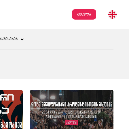
შესვლა
Ს ᲨᲔᲡᲐᲮᲔᲑ