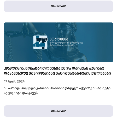
ვრცლად
ᲙᲝᲐᲚᲘᲪᲘᲐ: ᲛᲝᲡᲐᲛᲐᲠᲗᲚᲔᲔᲑᲛᲐ ᲣᲜᲓᲐ ᲓᲐᲘᲪᲕᲐᲜ ᲐᲥᲪᲘᲐᲖᲔ
ᲓᲐᲙᲐᲕᲔᲑᲣᲚᲘ ᲛᲨᲕᲘᲓᲝᲑᲘᲐᲜᲘ ᲛᲐᲜᲘᲤᲔᲡᲢᲐᲜᲢᲔᲑᲘᲡ ᲣᲤᲚᲔᲑᲔᲑᲘ
17 April, 2024
16 აპრილს რუსული კანონის საწინააღმდეგო აქციაზე 10-ზე მეტი
აქტივისტი დააკავეს
ვრცლად