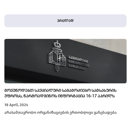
ვრცლად
ᲛᲝᲕᲣᲬᲝᲓᲔᲑᲗ ᲡᲞᲔᲪᲘᲐᲚᲣᲠᲘ ᲡᲐᲒᲐᲛᲝᲫᲘᲔᲑᲝ ᲡᲐᲛᲡᲐᲮᲣᲠᲘᲡ
ᲣᲤᲠᲝᲡᲡ, ᲬᲐᲠᲛᲝᲐᲓᲒᲘᲜᲝᲡ ᲘᲜᲤᲝᲠᲛᲐᲪᲘᲐ 16-17 ᲐᲞᲠᲘᲚᲡ
ᲡᲐᲛᲐᲠᲗᲐᲚᲓᲐᲛᲪᲐᲕᲔᲑᲘᲡ ᲛᲘᲔᲠ ᲫᲐᲚᲘᲡ ᲒᲐᲓᲐᲛᲔᲢᲔᲑᲘᲡ
18 April, 2024
ᲤᲐᲥᲢᲔᲑᲖᲔ
არასამთავრობო ორგანიზაციების ერთობლივი განცხადება