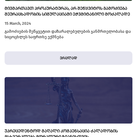
ᲛᲘᲕᲛᲐᲠᲗᲐᲕᲗ ᲞᲠᲝᲙᲣᲠᲐᲢᲣᲠᲐᲡ, ᲐᲠ ᲨᲔᲬᲧᲕᲘᲢᲝᲡ ᲒᲐᲛᲝᲫᲘᲔᲑᲐ
ᲨᲔᲣᲠᲐᲪᲮᲐᲓᲝᲑᲘᲡ ᲡᲘᲛᲣᲚᲐᲪᲘᲐᲨᲘ ᲔᲭᲕᲛᲘᲢᲐᲜᲘᲚᲘ ᲛᲝᲫᲐᲚᲐᲓᲔ
ᲙᲐᲪᲘᲡ ᲛᲘᲛᲐᲠᲗ
15 March, 2024
გამოძიების შეწყვეტით დაზარალებულების ჯანმრთელობასა და
სიცოცხლეს საფრთხე ექმნება
ვრცლად
ᲣᲞᲠᲔᲪᲔᲓᲔᲜᲢᲝᲓ ᲛᲐᲦᲐᲚᲘ ᲙᲝᲛᲞᲔᲜᲡᲐᲪᲘᲐ ᲫᲐᲚᲐᲓᲝᲑᲘᲡ