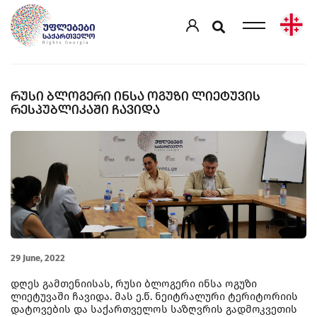
ᲠᲣᲡᲘ ᲑᲚᲝᲒᲔᲠᲘ ᲘᲜᲡᲐ ᲝᲒᲣᲖᲘ ᲚᲘᲔᲢᲣᲕᲘᲡ
ᲠᲔᲡᲞᲣᲑᲚᲘᲙᲐᲨᲘ ᲩᲐᲕᲘᲓᲐ
29 June, 2022
დღეს გამთენიისას, რუსი ბლოგერი ინსა ოგუზი
ლიეტუვაში ჩავიდა. მას ე.წ. ნეიტრალური ტერიტორიის
დატოვების და საქართველოს საზღვრის გადმოკვეთის